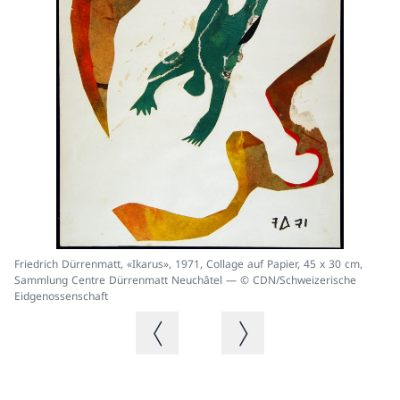
Friedrich Dürrenmatt, «Ikarus», 1971, Collage auf Papier, 45 x 30 cm,
Fr
Sammlung Centre Dürrenmatt Neuchâtel — © CDN/Schweizerische
Le
Eidgenossenschaft
CD
Vorheriges Bild
Nächstes Bild