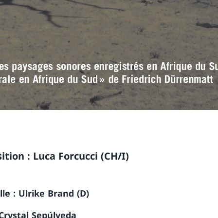
tion : Luca Forcucci (CH/I)
lle : Ulrike Brand (D)
Crystal Sepúlveda