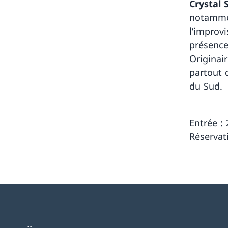
Crystal 
notammen
l’improv
présence
Originair
partout 
du Sud.
Entrée : 
Réservat