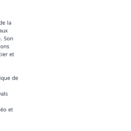
de la
 aux
e. Son
ions
ier et
sique de
vals
déo et