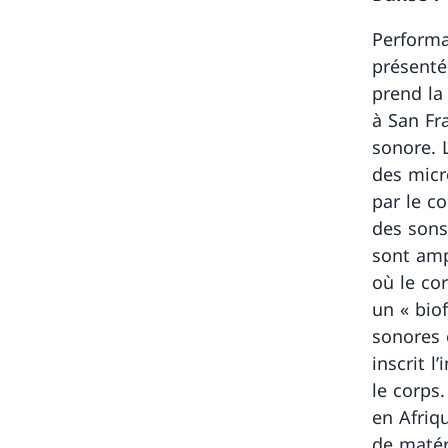
Performa
présenté
prend la 
à San Fr
sonore. 
des micr
par le c
des sons
sont amp
où le co
un « bio
sonores 
inscrit 
le corps.
en Afriq
de matér