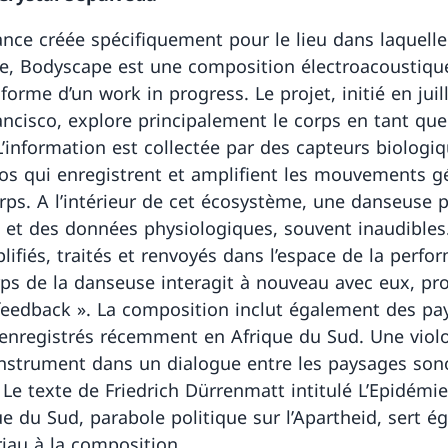
nce créée spécifiquement pour le lieu dans laquelle 
e, Bodyscape est une composition électroacoustiqu
forme d’un work in progress. Le projet, initié en juil
ancisco, explore principalement le corps en tant qu
L’information est collectée par des capteurs biologiq
os qui enregistrent et amplifient les mouvements g
orps. A l’intérieur de cet écosystème, une danseuse 
 et des données physiologiques, souvent inaudibles.
lifiés, traités et renvoyés dans l’espace de la perfo
rps de la danseuse interagit à nouveau avec eux, p
feedback ». La composition inclut également des pa
enregistrés récemment en Afrique du Sud. Une violo
l’instrument dans un dialogue entre les paysages son
 Le texte de Friedrich Dürrenmatt intitulé L’Epidémie
ue du Sud, parabole politique sur l’Apartheid, sert 
iau à la composition.