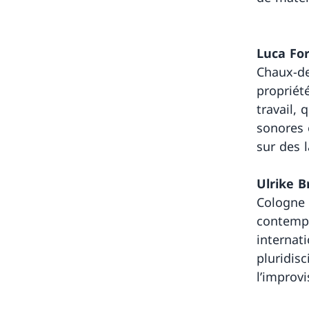
Luca For
Chaux-de
propriét
travail, 
sonores 
sur des 
Ulrike B
Cologne 
contempo
internati
pluridisc
l’improvi