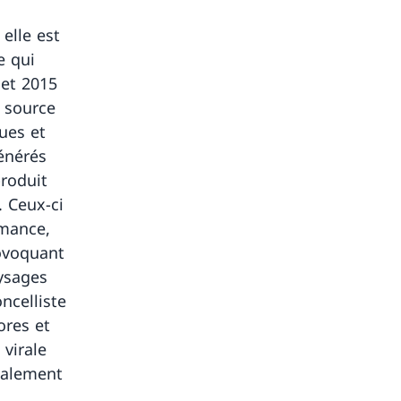
elle est
e qui
let 2015
e source
ues et
énérés
produit
 Ceux-ci
rmance,
rovoquant
ysages
ncelliste
ores et
 virale
également