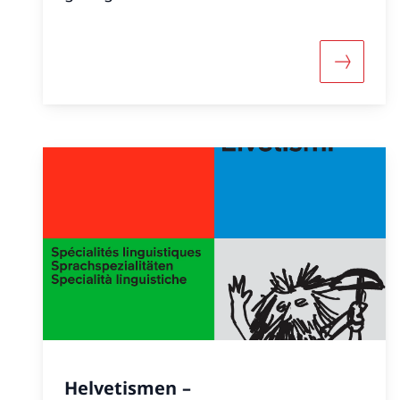
Mehr übe
Helvetismen –