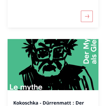
r «Wanderausstellung «Helvetismen – Sprachspezial
Mehr über 
Kokoschka - Dürrenmatt : Der