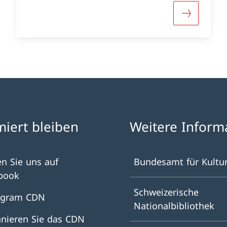
r ««Martial Leiter – Guerres»»
Mehr über 
miert bleiben
Weitere Inform
en Sie uns auf
Bundesamt für Kultu
book
Schweizerische
agram CDN
Nationalbibliothek
nieren Sie das CDN