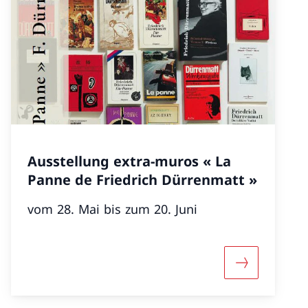
Ausstellung extra-muros « La
Panne de Friedrich Dürrenmatt »
vom 28. Mai bis zum 20. Juni
«Ausstellung „Günter Grass – Bestiarium“»
Mehr über «A