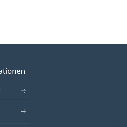
«Dürrenmatt als Karikaturist: Neuerwerbungen»
ationen
r