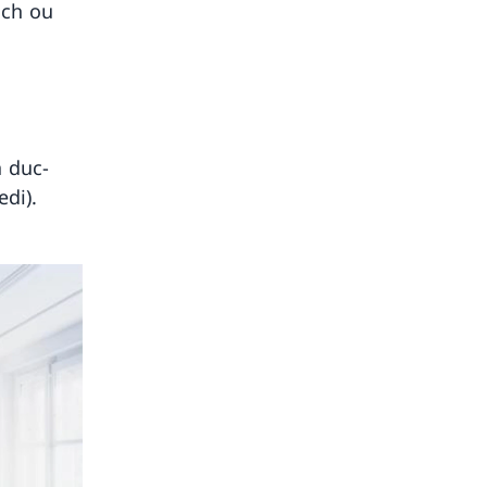
.ch ou
à duc-
di).