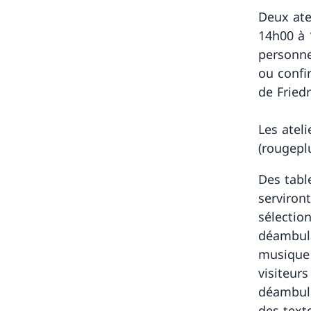
Deux ate
14h00 à 1
personne
ou confi
de Fried
Les ateli
(rougepl
Des tabl
serviron
sélection
déambula
musique 
visiteur
déambula
des text