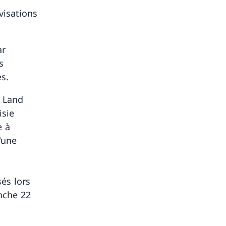
visations
ar
s
es.
« Land
isie
e à
'une
sés lors
nche 22