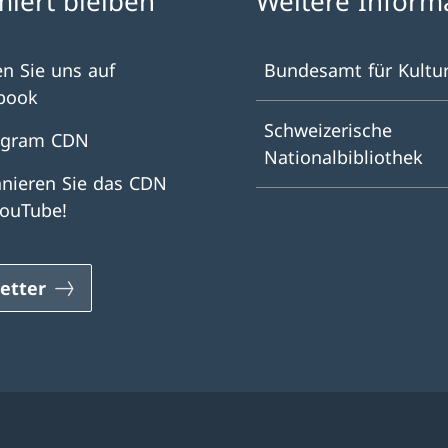
miert bleiben
Weitere Inform
en Sie uns auf
Bundesamt für Kultu
book
Schweizerische
agram CDN
Nationalbibliothek
nieren Sie das CDN
YouTube!
etter