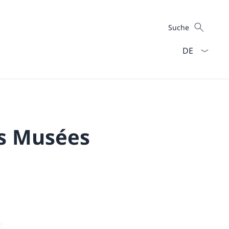
Suche
Suche
Sprach Dropd
es Musées