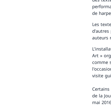
performa
de harpe 
Les text
d'autres 
auteurs 
L'instal
Art » or
comme so
l'occasio
visite gu
Certains 
de la Jo
mai 2016