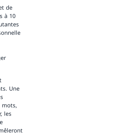
et de
s à 10
butantes
sonnelle
ger
t
nts. Une
es
t mots,
, les
ne
emêleront