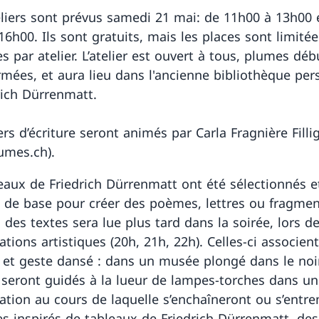
liers sont prévus samedi 21 mai: de 11h00 à 13h00 
6h00. Ils sont gratuits, mais les places sont limitée
s par atelier. L’atelier est ouvert à tous, plumes dé
rmées, et aura lieu dans l'ancienne bibliothèque per
rich Dürrenmatt.
ers d’écriture seront animés par Carla Fragnière Filli
umes.ch).
eaux de Friedrich Dürrenmatt ont été sélectionnés e
t de base pour créer des poèmes, lettres ou fragme
 des textes sera lue plus tard dans la soirée, lors d
tions artistiques (20h, 21h, 22h). Celles-ci associen
et geste dansé : dans un musée plongé dans le noir
s seront guidés à la lueur de lampes-torches dans u
tion au cours de laquelle s’enchaîneront ou s’entr
es inspirés de tableaux de Friedrich Dürrenmatt, des