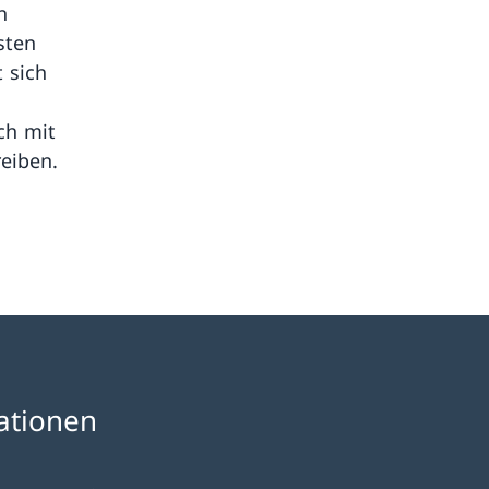
n
sten
 sich
ch mit
reiben.
ationen